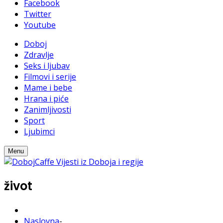
Facebook
Twitter
Youtube
Doboj
Zdravlje
Seks i ljubav
Filmovi i serije
Mame i bebe
Hrana i piće
Zanimljivosti
Sport
Ljubimci
Menu
život
Naslovna
-