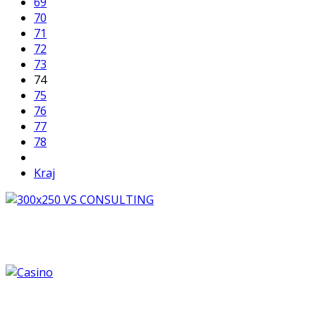
69
70
71
72
73
74
75
76
77
78
Kraj