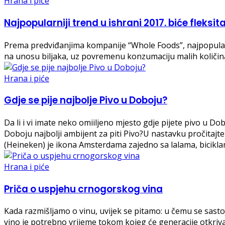
Hrana i piće
Najpopularniji trend u ishrani 2017. biće fleksi
Prema predviđanjima kompanije “Whole Foods”, najpopularniji
na unosu biljaka, uz povremenu konzumaciju malih količin
Hrana i piće
Gdje se pije najbolje Pivo u Doboju?
Da li i vi imate neko omiiljeno mjesto gdje pijete pivo u Dobo
Doboju najbolji ambijent za piti Pivo?U nastavku pročitajt
(Heineken) je ikona Amsterdama zajedno sa lalama, bicikla
Hrana i piće
Priča o uspjehu crnogorskog vina
Kada razmišljamo o vinu, uvijek se pitamo: u čemu se sasto
vino je potrebno vrijeme tokom kojeg će generacije otkriv