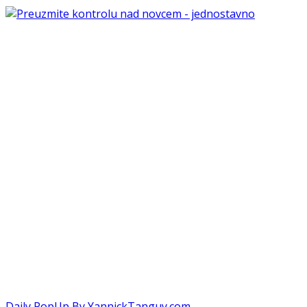
Daily PopUp By YannickTanguy.com