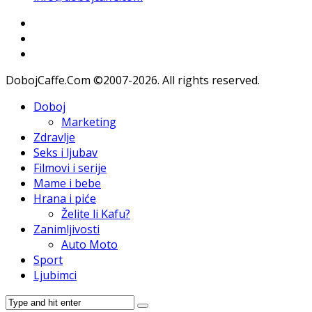
DobojCaffe.Com ©2007-2026. All rights reserved.
Doboj
Marketing
Zdravlje
Seks i ljubav
Filmovi i serije
Mame i bebe
Hrana i piće
Želite li Kafu?
Zanimljivosti
Auto Moto
Sport
Ljubimci