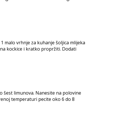
 1 malo vrhnje za kuhanje šoljica mlijeka
na kockice i kratko propržiti. Dodati
 do šest limunova. Nanesite na polovine
renoj temperaturi pecite oko 6 do 8