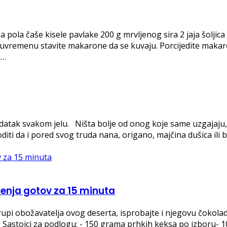
pola čaše kisele pavlake 200 g mrvljenog sira 2 jaja šoljica ml
đuvremenu stavite makarone da se kuvaju. Porcijedite makaro
h…
dodatak svakom jelu. Ništa bolje od onog koje same uzgajaj
goditi da i pored svog truda nana, origano, majčina dušica ili 
čenja gotov za 15 minuta
pi obožavatelja ovog deserta, isprobajte i njegovu čokoladn
. Sastojci za podlogu: - 150 grama prhkih keksa po izboru-