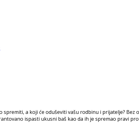
spremiti, a koji će oduševiti vašu rodbinu i prijatelje? Bez ob
garantovano ispasti ukusni baš kao da ih je spremao pravi pro