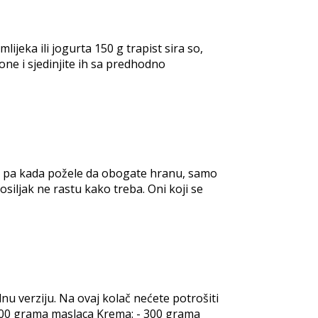
ijeka ili jogurta 150 g trapist sira so,
ne i sjedinjite ih sa predhodno
u, pa kada požele da obogate hranu, samo
bosiljak ne rastu kako treba. Oni koji se
u verziju. Na ovaj kolač nećete potrošiti
 100 grama maslaca Krema: - 300 grama