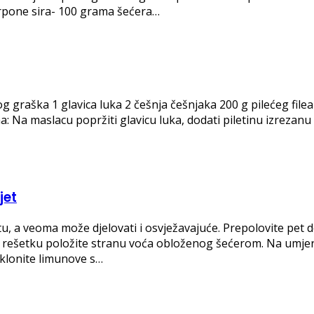
rpone sira- 100 grama šećera…
g graška 1 glavica luka 2 češnja češnjaka 200 g pilećeg filea
 Na maslacu popržiti glavicu luka, dodati piletinu izrezanu 
jet
etu, a veoma može djelovati i osvježavajuće. Prepolovite pet
 ne rešetku položite stranu voća obloženog šećerom. Na umje
Sklonite limunove s…