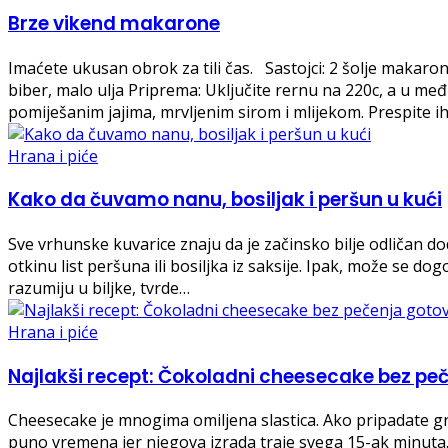
Brze vikend makarone
Imaćete ukusan obrok za tili čas. Sastojci: 2 šolje makarona 
biber, malo ulja Priprema: Uključite rernu na 220c, a u me
pomiješanim jajima, mrvljenim sirom i mlijekom. Prespite i
Hrana i piće
Kako da čuvamo nanu, bosiljak i peršun u kući
Sve vrhunske kuvarice znaju da je začinsko bilje odličan 
otkinu list peršuna ili bosiljka iz saksije. Ipak, može se do
razumiju u biljke, tvrde…
Hrana i piće
Najlakši recept: Čokoladni cheesecake bez pe
Cheesecake je mnogima omiljena slastica. Ako pripadate gru
puno vremena jer njegova izrada traje svega 15-ak minuta