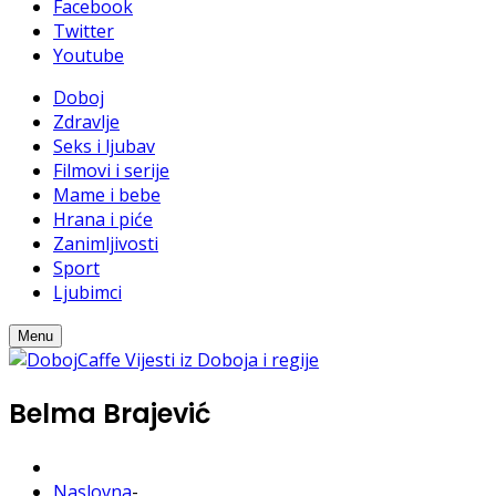
Facebook
Twitter
Youtube
Doboj
Zdravlje
Seks i ljubav
Filmovi i serije
Mame i bebe
Hrana i piće
Zanimljivosti
Sport
Ljubimci
Menu
Belma Brajević
Naslovna
-