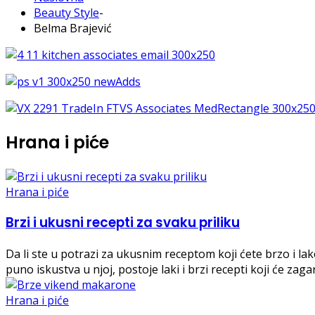
Beauty Style
-
Belma Brajević
Hrana i piće
Hrana i piće
Brzi i ukusni recepti za svaku priliku
Da li ste u potrazi za ukusnim receptom koji ćete brzo i lako 
puno iskustva u njoj, postoje laki i brzi recepti koji će za
Hrana i piće