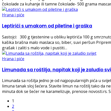
čokolade za kuhanje ili tamne čokolade- 500 grama masca
Hrana i piće
Leptirići s umakom od piletine i graška
Sastojci: 300 g tjestenine u obliku leptirića 100 g smrznuto
kašika brašna malo maslaca so, biber, suvi peršun Priprema:
grašak i zaliti s malo vode i pustiti…
Hrana i piće
Limunada sa roštilja, napitak koji je zaludio svi
Limunada sa rošilja jedno je od najpopularnijih pića u svij
limuna tanak sloj šećera. Stavite limun na roštilj tako da
minuta dok se šećer ne karamelizuje, prenose novosti.rs. 
1
2