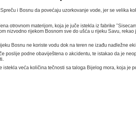
e Spreču i Bosnu da povećaju uzorkovanje vode, jer se velika kol
na otrovnom materijom, koja je juče istekla iz fabrike "Siseca
tom nizvodno rijekom Bosnom sve do ušća u rijeku Savu, rekao j
rijeku Bosnu ne koriste vodu dok na teren ne izađu nadležne ek
uče poslije podne obaviještena o akcidentu, te istakao da je neo
ti.
stekla veća količina tečnosti sa taloga Bijelog mora, koja je pop