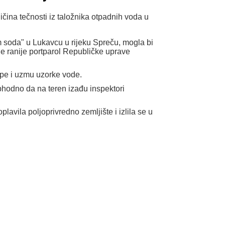
ičina tečnosti iz taložnika otpadnih voda u
m soda" u Lukavcu u rijeku Spreču, mogla bi
e ranije portparol Republičke uprave
ipe i uzmu uzorke vode.
phodno da na teren izađu inspektori
lavila poljoprivredno zemljište i izlila se u