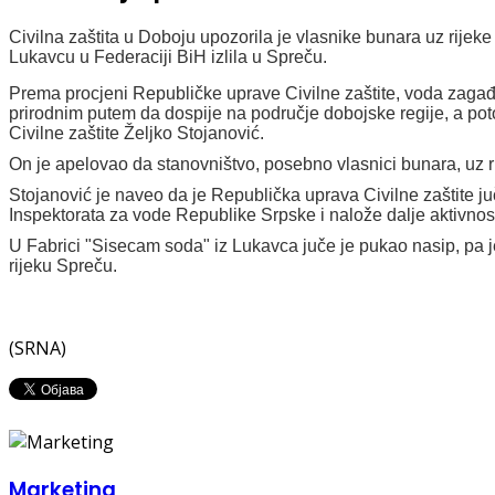
Civilna zaštita u Doboju upozorila je vlasnike bunara uz rijek
Lukavcu u Federaciji BiH izlila u Spreču.
Prema procjeni Republičke uprave Civilne zaštite, voda zagađe
prirodnim putem da dospije na područje dobojske regije, a po
Civilne zaštite Željko Stojanović.
On je apelovao da stanovništvo, posebno vlasnici bunara, uz 
Stojanović je naveo da je Republička uprava Civilne zaštite j
Inspektorata za vode Republike Srpske i nalože dalje aktivnos
U Fabrici "Sisecam soda" iz Lukavca juče je pukao nasip, pa je i
rijeku Spreču.
(SRNA)
Marketing