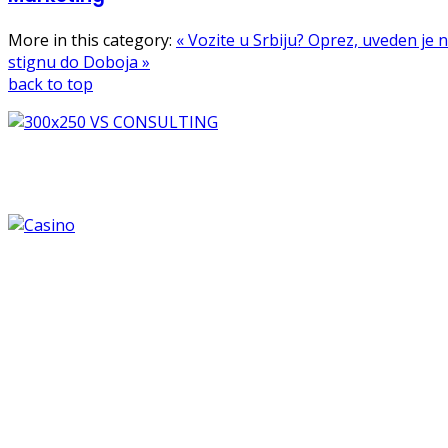
More in this category:
« Vozite u Srbiju? Oprez, uveden je
stignu do Doboja »
back to top