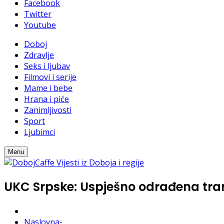
Facebook
Twitter
Youtube
Doboj
Zdravlje
Seks i ljubav
Filmovi i serije
Mame i bebe
Hrana i piće
Zanimljivosti
Sport
Ljubimci
Menu
UKC Srpske: Uspješno odrađena tra
Naslovna
-