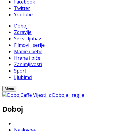
Facebook
Twitter
Youtube
Doboj
Zdravlje
Seks i ljubav
Filmovi i serije
Mame i bebe
Hrana i piće
Zanimljivosti
Sport
Ljubimci
Menu
Doboj
Naslovna
-