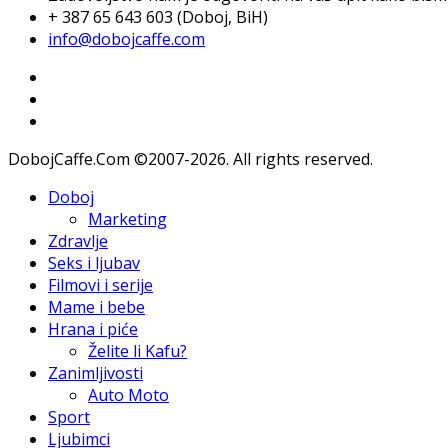
+ 387 65 643 603 (Doboj, BiH)
info@dobojcaffe.com
DobojCaffe.Com ©2007-2026. All rights reserved.
Doboj
Marketing
Zdravlje
Seks i ljubav
Filmovi i serije
Mame i bebe
Hrana i piće
Želite li Kafu?
Zanimljivosti
Auto Moto
Sport
Ljubimci