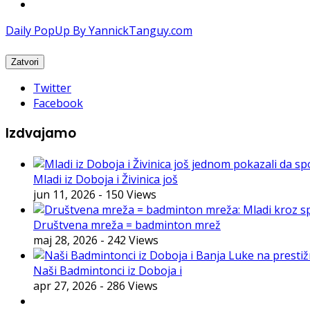
Daily PopUp By YannickTanguy.com
Twitter
Facebook
Izdvajamo
Mladi iz Doboja i Živinica još
jun 11, 2026
- 150 Views
Društvena mreža = badminton mrež
maj 28, 2026
- 242 Views
Naši Badmintonci iz Doboja i
apr 27, 2026
- 286 Views