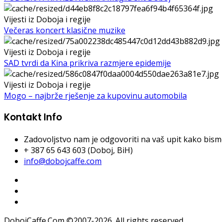
Vijesti iz Doboja i regije
Večeras koncert klasične muzike
Vijesti iz Doboja i regije
SAD tvrdi da Kina prikriva razmjere epidemije
Vijesti iz Doboja i regije
Mogo – najbrže rješenje za kupovinu automobila
Kontakt Info
Zadovoljstvo nam je odgovoriti na vaš upit kako bismo 
+ 387 65 643 603 (Doboj, BiH)
info@dobojcaffe.com
DobojCaffe.Com ©2007-2026. All rights reserved.