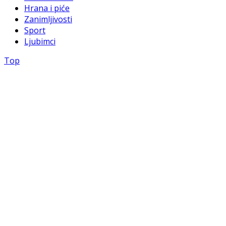
Hrana i piće
Zanimljivosti
Sport
Ljubimci
Top