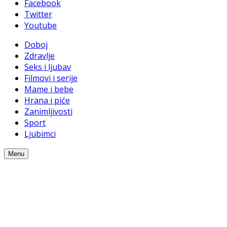
Facebook
Twitter
Youtube
Doboj
Zdravlje
Seks i ljubav
Filmovi i serije
Mame i bebe
Hrana i piće
Zanimljivosti
Sport
Ljubimci
Menu