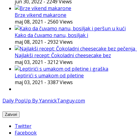
jun 30, 2022
- 2249 Views
Brze vikend makarone
maj 08, 2021
- 2560 Views
Kako da čuvamo nanu, bosiljak i
maj 08, 2021
- 2932 Views
Najlakši recept: Čokoladni cheesecake bez
maj 03, 2021
- 3212 Views
Leptirići s umakom od piletine
maj 03, 2021
- 3387 Views
Daily PopUp By YannickTanguy.com
Twitter
Facebook