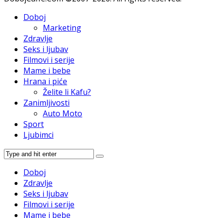
Doboj
Marketing
Zdravlje
Seks i ljubav
Filmovi i serije
Mame i bebe
Hrana i piće
Želite li Kafu?
Zanimljivosti
Auto Moto
Sport
Ljubimci
Doboj
Zdravlje
Seks i ljubav
Filmovi i serije
Mame i bebe